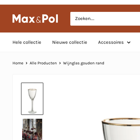
Meteen
naar
Max
de
&
content
Pol
Hele collectie
Nieuwe collectie
Accessoires
Home
Alle Producten
Wijnglas gouden rand