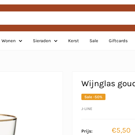
Wonen
Sieraden
Kerst
Sale
Giftcards
Wijnglas gou
Sale -50%
J-LINE
Verkoo
€5,50
Prijs: